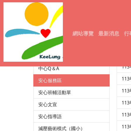
輔諮中心
11
成立宗旨
11
:::
網站導覽
最新消息
行
中心沿革
11
服務資訊
11
成員介紹
11
中心Q＆A
11
安心服務區
11
安心班輔活動單
11
安心文宣
11
安心指導語
11
減壓藝術模式（國小）