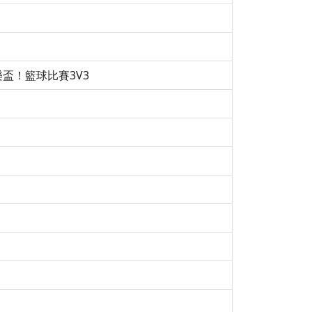
盃！籃球比賽3V3