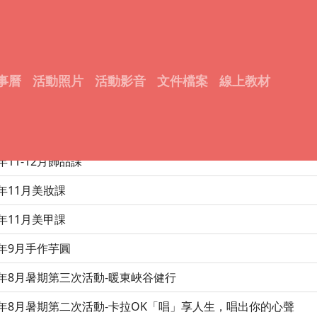
體驗教育團體課程計畫
4年青少年生涯探索號計畫10月咖啡烘焙體驗課
4年青少年生涯探索號計畫7月流體熊藝術創作課
事曆
活動照片
活動影音
文件檔案
線上教材
4年青少年生涯探索號計畫5-6月手作烘焙課
4年青少年生涯探索號計畫5月自然療癒花藝課
3年11-12月飾品課
3年11月美妝課
3年11月美甲課
3年9月手作芋圓
3年8月暑期第三次活動-暖東峽谷健行
3年8月暑期第二次活動-卡拉OK「唱」享人生，唱出你的心聲