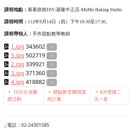
課程地點：
慕慕烘焙
DIY-
基隆中正店
-MuMu Baking Studio
課程時間：
112
年
9
月
14
日（四）下午
10:30
至
17:30
。
課程帶領人：
手作甜點教學教師
1.jpg
343602
5.jpg
502719
2.jpg
339921
3.jpg
371360
4.jpg
418882
10月生涯團
體驗教育團體課
8月營隊二
體活動
程計畫
天一夜
:::
電話：02-24301585