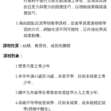
行過程中進行人際互動溝通之學習，並增加其挫
折忍受力與壓力的因應技巧，以增能就業職場適
應技巧。
3.
藉由甜點店員帶領教學課程，促進學員透過楷模學
習的方式，經驗生涯不同可能性，正向強化學員
就業動機。
課程性質：
結構、教育性、成長性團體
課程對象：
1.
雙青方案之青少年
2.
本市年滿
15
歲至
18
歲，未曾升學、目前未就業之青
少年。
3.
國中九年級學生畢業前有需提早介入之青少年。
4.
高級中等學校曾就學，目前未就業，或未能穩定就
學
(
簡稱中離生
)
。