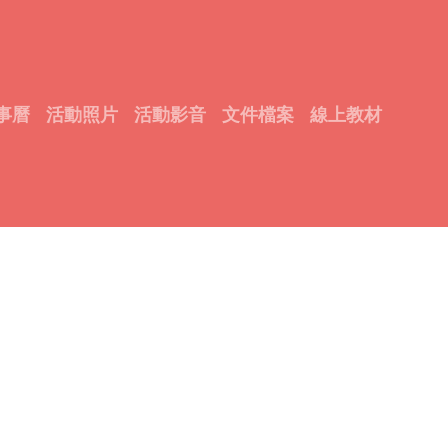
中輟相關資料
1_協尋中途輟學學生通報作業辦法--96.05.07.doc
44
1_國民中小學中途輟學學生通報及復學輔導辦法--101.08
事曆
活動照片
活動影音
文件檔案
線上教材
1_強迫入學條例施行細則--93.07.23.doc
43008
1_102 中輟通報及復學輔導流程表（含權責分工表）--102
1_基隆市執行學生通報及復學輔導事宜分工表--101.08.
1_強迫入學條例--100.11.30.doc
50688