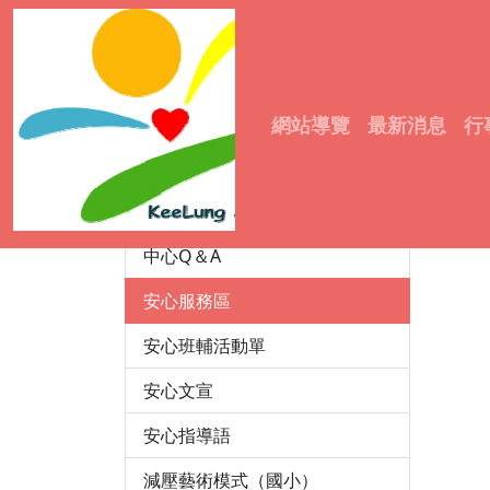
輔諮中心
6
成立宗旨
6
:::
網站導覽
最新消息
行
中心沿革
6
6
服務資訊
6
成員介紹
6
中心Q＆A
安心服務區
安心班輔活動單
安心文宣
安心指導語
減壓藝術模式（國小）