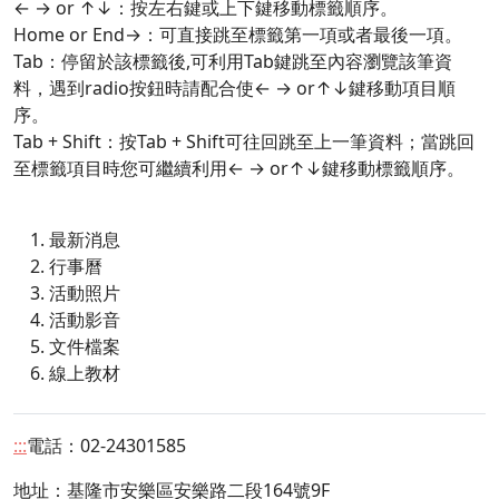
← → or ↑↓：按左右鍵或上下鍵移動標籤順序。
Home or End→：可直接跳至標籤第一項或者最後一項。
Tab：停留於該標籤後,可利用Tab鍵跳至內容瀏覽該筆資
料，遇到radio按鈕時請配合使← → or↑↓鍵移動項目順
序。
Tab + Shift：按Tab + Shift可往回跳至上一筆資料；當跳回
至標籤項目時您可繼續利用← → or↑↓鍵移動標籤順序。
最新消息
行事曆
活動照片
活動影音
文件檔案
線上教材
:::
電話：02-24301585
地址：
基隆市安樂區安樂路二段164號9F