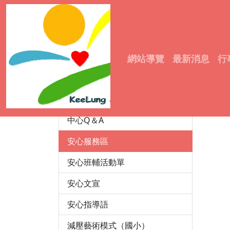
輔諮中心
4
成立宗旨
4
:::
網站導覽
最新消息
行
中心沿革
4
4
服務資訊
4
成員介紹
中心Q＆A
安心服務區
安心班輔活動單
安心文宣
安心指導語
減壓藝術模式（國小）