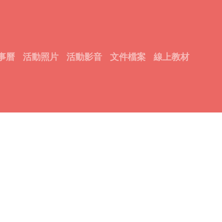
學校社工職責
2_學校三及輔導體制中教師、輔導教師及專業輔導人員
2_附件二社工組開案標準1040723.docx
23130
事曆
活動照片
活動影音
文件檔案
線上教材
2_社工組個案服務流程1040723.docx
71123
2_附件一社工組進案類型1040723.docx
24526
2_附件三資源分工一覽表1040723.pdf
637786