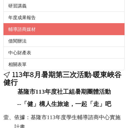
研習講義
年度成果報告
輔導諮商媒材
借閱辦法
中心財產表
相關表單
113年8月暑期第三次活動-暖東峽谷
健行
基隆市
113
年度社工組暑期團體活動
--
「健」構人生旅途，一起「走」吧
壹、
依據：
基隆市
113
年度學生輔導諮商中心實施
計畫
。