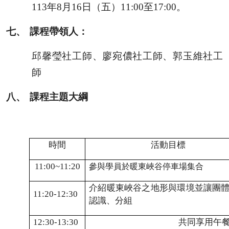
113
年
8
月
16
日（五）
11:00
至
17:00
。
七、
課程帶領人：
邱馨瑩社工師、廖宛儂社工師、郭玉維社工
師
八、
課程主題大綱
時間
活動目標
11:00~11:20
參與學員於暖東峽谷停車場集合
介紹暖東峽谷之地形與環境並讓團
11:20-12:30
認識、分組
12:30-13:30
共同享用午