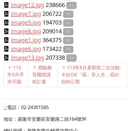
image12.jpg
238666
image7.jpg
206722
image9.jpg
194703
image8.jpg
209014
image1.jpg
364375
image6.jpg
173422
image13.jpg
207338
113
體驗教
113年8月暑期第二次活動-
年9月手
育團體課
卡拉OK「唱」享人生，唱出
作芋圓
程計畫
你的心聲
:::
電話：02-24301585
地址：
基隆市安樂區安樂路二段164號9F
網站管理：基隆市學生輔導諮商中心