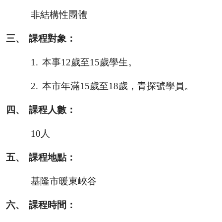
非結構性團體
三、
課程對象：
1.
本事
12
歲至
15
歲學生。
2.
本市年滿
15
歲至
18
歲，青探號學員。
四、
課程人數：
10
人
五、
課程地點：
基隆市暖東峽谷
六、
課程時間：