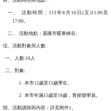
肆、
活動時間與地點：
一、
活動時間：
113
年
8
月
16
日
(
五
)11:00
至
17:00
。
二、
活動地點：
基隆市暖東峽谷。
伍、
活動對象與人數
:
一、人數
:10
人
二、對象
:
1.
本市
12
歲至
15
歲學生。
2.
本市年滿
15
歲至
18
歲，青探號學員。
陸、
活動講師與內容：詳見附件
1
。