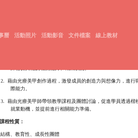
113年11月美甲課
事曆
活動照片
活動影音
文件檔案
線上教材
課程表
課程目標：
1.
透過美甲老師的經驗分享、光療美甲教學，促進成員認識不
師需要具備的相關能力和職業狀況。
2.
藉由光療美甲創作過程，激發成員的創造力與想像力，進行
際能力。
3.
藉由光療美甲師帶領教學課程及團體討論，促進學員透過楷
就業動機，並提前進行相關能力準備。
課程性質：
結構、教育性、成長性團體