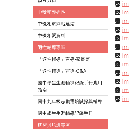
照片剪輯
im
im
中輟輔導專區
im
中輟相關網站連結
im
中輟相關資料
im
im
適性輔導專區
im
「適性輔導」宣導-家長篇
im
「適性輔導」宣導-Q&A
im
im
國中學生生涯輔導紀錄手冊應用
im
指南
im
國中九年級志願選填試探與輔導
國中學生生涯輔導記錄手冊
研習與培訓專區