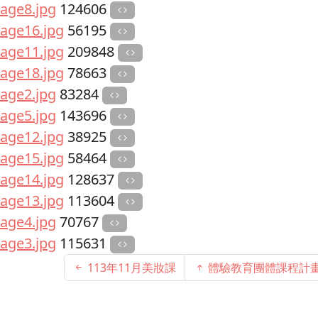
age8.jpg
124606
age16.jpg
56195
age11.jpg
209848
age18.jpg
78663
age2.jpg
83284
age5.jpg
143696
age12.jpg
38925
age15.jpg
58464
age14.jpg
128637
age13.jpg
113604
age4.jpg
70767
age3.jpg
115631
113年11月美妝課
體驗教育團體課程計