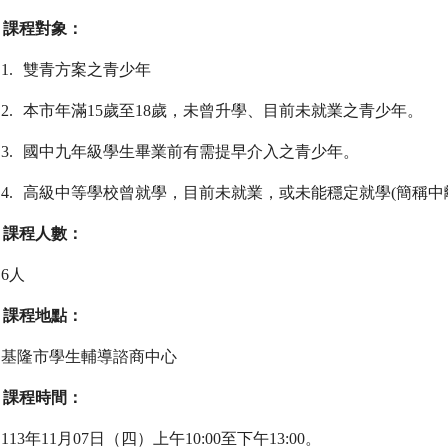
課程對象：
1.
雙青方案之青少年
2.
本市年滿
15
歲至
18
歲，未曾升學、目前未就業之青少年。
3.
國中九年級學生畢業前有需提早介入之青少年。
4.
高級中等學校曾就學，目前未就業，或未能穩定就學
(
簡稱中
課程人數：
6
人
課程地點：
基隆市學生輔導諮商中心
課程時間：
113
年
11
月
07
日（四）上午
10:00
至下午
13:00
。