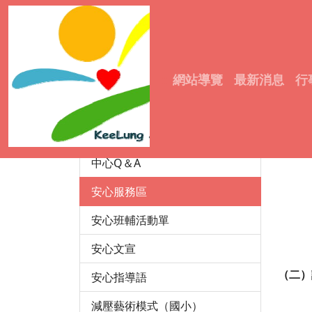
輔諮中心
成立宗旨
:::
網站導覽
最新消息
行
中心沿革
服務資訊
（一）
成員介紹
中心Q＆A
安心服務區
安心班輔活動單
安心文宣
（二）
安心指導語
減壓藝術模式（國小）