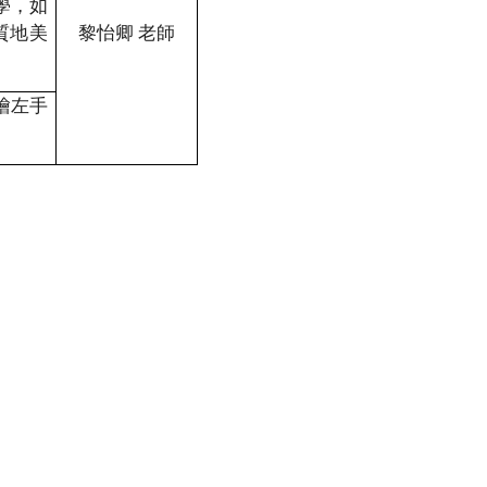
學，如
質地美
黎怡卿 老師
繪左手
。