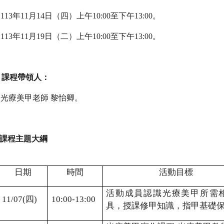
113
年
11
月
14
日（四）上午
10:00
至下午
13:00
。
113
年
11
月
19
日（二）上午
10:00
至下午
13:00
。
課程帶領人：
光療美甲老師 黎怡卿。
課程主題大綱
日期
時間
活動目標
活動成員認識光療美甲所需
11/07(
四
)
10:00-13:00
具，授課修甲知識，指甲基礎