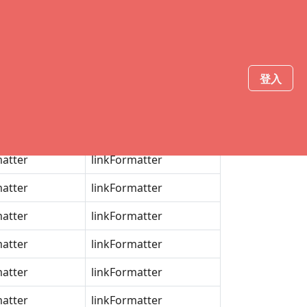
依年度檢索
依分類檢索
公告時間
登入
matter
linkFormatter
matter
linkFormatter
matter
linkFormatter
matter
linkFormatter
matter
linkFormatter
matter
linkFormatter
matter
linkFormatter
matter
linkFormatter