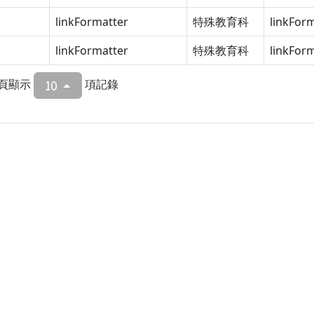
linkFormatter
特殊教育科
linkFor
linkFormatter
特殊教育科
linkFor
10
頁顯示
項記錄