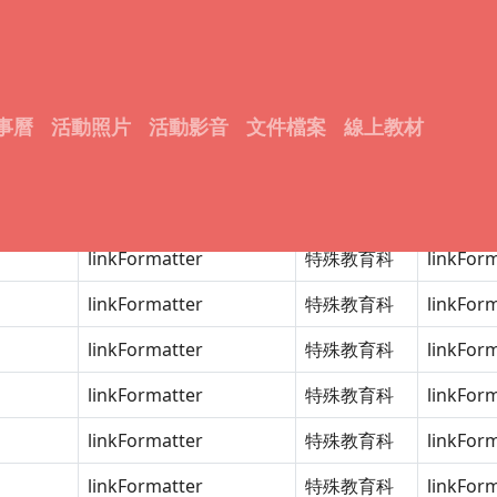
分類
單位
公告者
事曆
活動照片
活動影音
文件檔案
線上教材
linkFormatter
特殊教育科
linkFor
linkFormatter
特殊教育科
linkFor
linkFormatter
特殊教育科
linkFor
linkFormatter
特殊教育科
linkFor
linkFormatter
特殊教育科
linkFor
linkFormatter
特殊教育科
linkFor
linkFormatter
特殊教育科
linkFor
linkFormatter
特殊教育科
linkFor